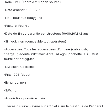
-Rom: CM7 (Android 2.3 open source)
-Date d'achat: 10/08/2010
-Lieu: Boutique Bouygues
-Facture: Fournie
-Date de fin de garantie constructeur: 10/08/2012 (2 ans)
-Simlock: non (compatible tout opérateur)
-Accessoire: Tous les accessoires d'origine (cable usb,
chargeur, ecouteur/kit main-libre, sd 4go), pochette HTC, étuit
fourni par bouygues.
-Livraison: Colissimo
-Prix: 120€ fdpout
-Echange: non
-SAV: non
-Acquisition: première main
-Traces d'usure: Rayure superficielle sur le plastique de l'appareil