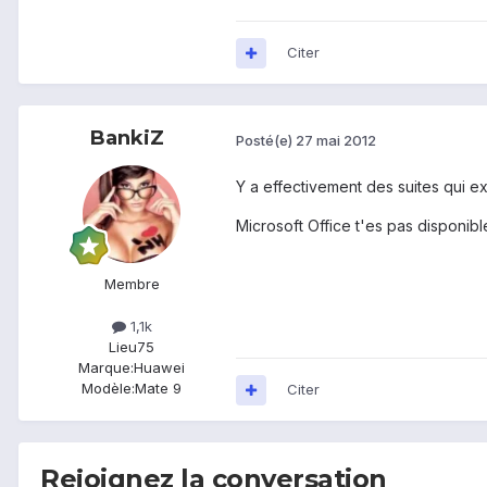
Citer
BankiZ
Posté(e)
27 mai 2012
Y a effectivement des suites qui ex
Microsoft Office t'es pas disponib
Membre
1,1k
Lieu
75
Marque:
Huawei
Modèle:
Mate 9
Citer
Rejoignez la conversation