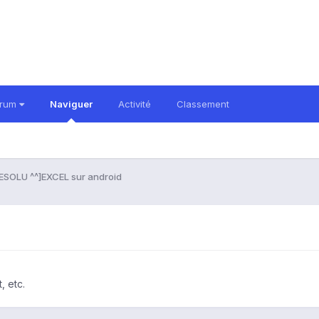
orum
Naviguer
Activité
Classement
ESOLU ^^]EXCEL sur android
, etc.