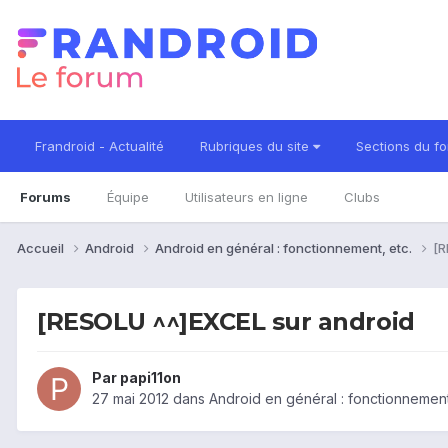
Frandroid - Actualité
Rubriques du site
Sections du f
Forums
Équipe
Utilisateurs en ligne
Clubs
Accueil
Android
Android en général : fonctionnement, etc.
[R
[RESOLU ^^]EXCEL sur android
Par
papi11on
27 mai 2012
dans
Android en général : fonctionnement