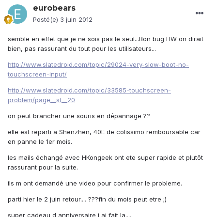
eurobears
Posté(e)
3 juin 2012
semble en effet que je ne sois pas le seul...Bon bug HW on dirait
bien, pas rassurant du tout pour les utilisateurs...
http://www.slatedroid.com/topic/29024-very-slow-boot-no-
touchscreen-input/
http://www.slatedroid.com/topic/33585-touchscreen-
problem/page__st__20
on peut brancher une souris en dépannage ??
elle est reparti a Shenzhen, 40E de colissimo remboursable car
en panne le 1er mois.
les mails échangé avec HKongeek ont ete super rapide et plutôt
rassurant pour la suite.
ils m ont demandé une video pour confirmer le probleme.
parti hier le 2 juin retour.... ???fin du mois peut etre ;)
super cadeau d anniversaire j ai fait la....