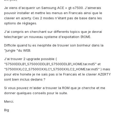
Je viens d'acquerir un Samsung ACE + gt-s7500. J'aimerais
pouvoir installer et mettre les menus en Francais ainsi que le
clavier en azerty. Ces 2 modes n'étant pas de base dans les
options de réglages.
J'ai compris en cherchant sur differents topics que je devrai
telecharger un nouveau systeme d'expoitation (ROM).
Difficile quand tu es neophite de trouver son bonheur dans la
"jungle "du WEB.
J'ai trouver 2 upgrade possible (
"S7500DDLB1_S7500ODDLB1_S7500DDLB1_HOME.tar.md5" et
"S7500XXLC2_S7500OXXLC1_S7500XXLC2_HOME.tar.md5" ) mais
pour etre honete je ne sais pas si le Francais et le clavier AZERTY
sont bien inclus dedans ?
Si vous pouvez m'aider a trouver la ROM que je cherche et me
donner quelques conseils pour le suite.
Merci.
Big