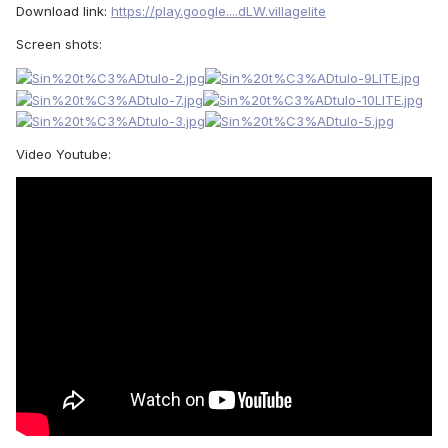
Download link:
https://play.google....dLW.villagelite
Screen shots:
Video Youtube: