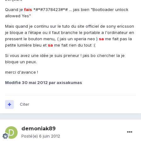
Quand je
fais
*#*#7378423#*# ... jais bien "Bootloader unlock
allowed Yes"
Mais quand je continu sur le tuto du site officiel de sony ericsson
je bloque a l’étape ou il faut branche le portable a l'ordinateur en
pressent le bouton menu, ( jais un xperia neo )
sa
me fait pas la
petite lumière bleu et
sa
me fait rien du tout :(
Si vous avez une idée je suis preneur ! jais bo chercher la je
bloque un peux.
merci d'avance !
Modifié
30 mai 2012
par axisakumas
Citer
demoniak89
Posté(e)
6 juin 2012