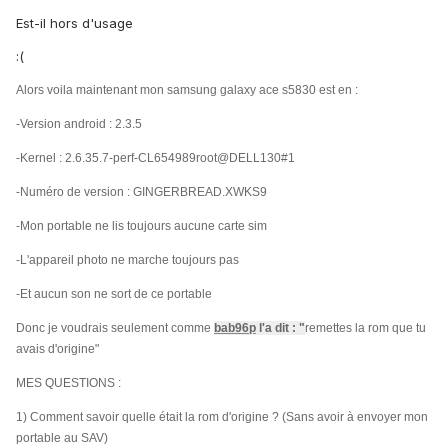
Est-il hors d'usage
:(
Alors voila maintenant mon samsung galaxy ace s5830 est en :
-Version android : 2.3.5
-Kernel : 2.6.35.7-perf-CL654989root@DELL130#1
-Numéro de version : GINGERBREAD.XWKS9
-Mon portable ne lis toujours aucune carte sim
-L'appareil photo ne marche toujours pas
-Et aucun son ne sort de ce portable
Donc je voudrais seulement comme
bab96p
l'a dit : "
remettes la rom que tu
avais d'origine"
MES QUESTIONS :
1) Comment savoir quelle était la rom d'origine ?
(Sans avoir à envoyer mon
portable au SAV)