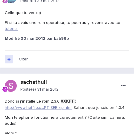
Posté(e)
30 mai 2012
Celle que tu veux ;)
Et si tu avais une rom opérateur, tu pourras y revenir avec ce
tutoriel
.
Modifié
30 mai 2012
par bab96p
Citer
sachathull
Posté(e)
31 mai 2012
Donc si j'installe Le rom 2.3.6
XXKPT :
http://www.hotfile.c...PT_SER.zip.html
Sahant que je suis en 4.0.4
Mon téléphone fonctionnera corectement ? (Carte sim, caméra,
audio)
alors ?