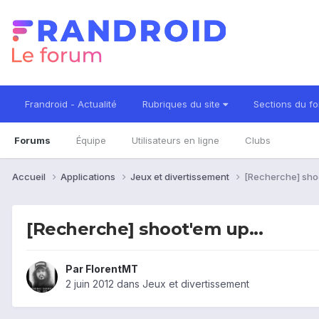
Frandroid - Actualité
Rubriques du site
Sections du f
Forums
Équipe
Utilisateurs en ligne
Clubs
Accueil
Applications
Jeux et divertissement
[Recherche] shoo
[Recherche] shoot'em up...
Par
FlorentMT
2 juin 2012
dans
Jeux et divertissement