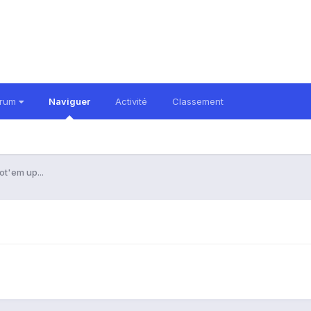
orum
Naviguer
Activité
Classement
t'em up...