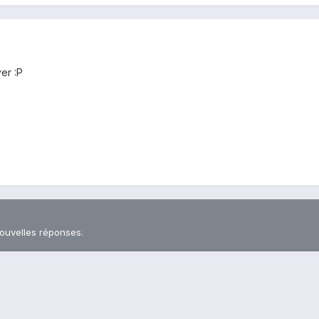
yer :P
nouvelles réponses.