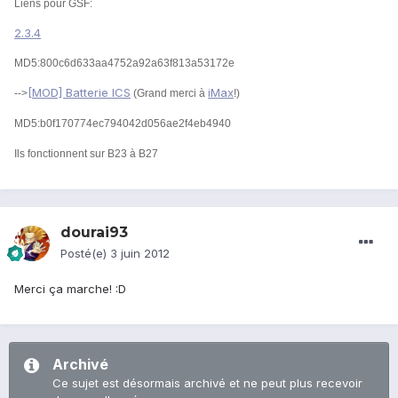
Liens pour GSF:
2.3.4
MD5:800c6d633aa4752a92a63f813a53172e
[MOD] Batterie ICS
iMax
-->
(Grand merci à
!)
MD5:b0f170774ec794042d056ae2f4eb4940
Ils fonctionnent sur B23 à B27
dourai93
Posté(e)
3 juin 2012
Merci ça marche! :D
Archivé
Ce sujet est désormais archivé et ne peut plus recevoir