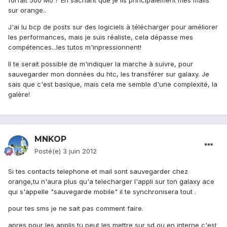
forfait 500 Mo ? En sachant que je lis principalement mes mails
sur orange..
J'ai lu bcp de posts sur des logiciels à télécharger pour améliorer
les performances, mais je suis réaliste, cela dépasse mes
compétences...les tutos m'inpressionnent!
Il te serait possible de m'indiquer la marche à suivre, pour
sauvegarder mon données du htc, les transférer sur galaxy. Je
sais que c'est basique, mais cela me semble d'une complexité, la
galère!
MNKOP
Posté(e)
3 juin 2012
Si tes contacts telephone et mail sont sauvegarder chez
orange,tu n'aura plus qu'a telecharger l'appli sur ton galaxy ace
qui s'appelle "sauvegarde mobile" il te synchronisera tout .
pour tes sms je ne sait pas comment faire.
apres pour les applis tu peut les mettre sur sd ou en interne c'est