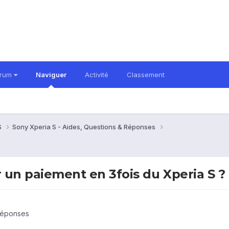
orum
Naviguer
Activité
Classement
S
Sony Xperia S - Aides, Questions & Réponses
n paiement en 3fois du Xperia S ?
 Réponses