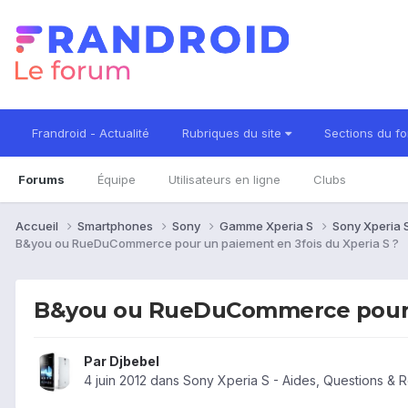
Frandroid - Actualité
Rubriques du site
Sections du f
Forums
Équipe
Utilisateurs en ligne
Clubs
Accueil
Smartphones
Sony
Gamme Xperia S
Sony Xperia 
B&you ou RueDuCommerce pour un paiement en 3fois du Xperia S ?
B&you ou RueDuCommerce pour u
Par
Djbebel
4 juin 2012
dans
Sony Xperia S - Aides, Questions &