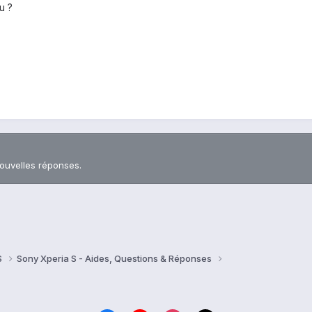
u ?
nouvelles réponses.
S
Sony Xperia S - Aides, Questions & Réponses