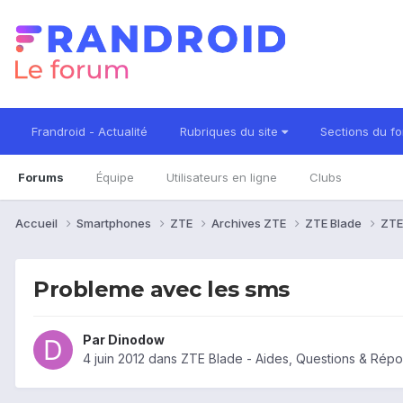
Frandroid - Actualité
Rubriques du site
Sections du f
Forums
Équipe
Utilisateurs en ligne
Clubs
Accueil
Smartphones
ZTE
Archives ZTE
ZTE Blade
ZTE
Probleme avec les sms
Par
Dinodow
4 juin 2012
dans
ZTE Blade - Aides, Questions & Rép