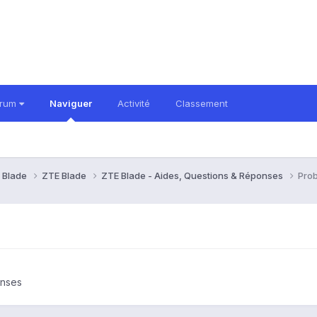
orum
Naviguer
Activité
Classement
 Blade
ZTE Blade
ZTE Blade - Aides, Questions & Réponses
Pro
onses