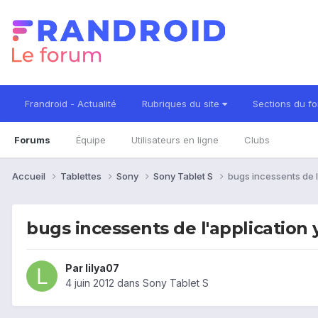
Frandroid - Actualité
Rubriques du site
Sections du f
Forums
Équipe
Utilisateurs en ligne
Clubs
Accueil
Tablettes
Sony
Sony Tablet S
bugs incessents de 
bugs incessents de l'application
Par
lilya07
4 juin 2012
dans
Sony Tablet S