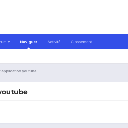
orum
Naviguer
Activité
Classement
l'application youtube
 youtube