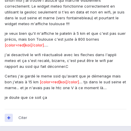
sinon moi j'ai trouvé l'astuce qui marche visiblement
correctement. Le widget meteo fonctionne correctement en
utilisant la geoloc seulement si t'es en data et non en wifi, je suis
dans le sud seine et marne (vers fontainebleau) et pourtant le
widget meteo m'affiche toulouse !!!!
je veux bien qu'il m'affiche le patelin à 5 km et que c'est pas suer
précis, mais bon Toulouse c'est juste à 800 bornes
[color=red]koi[/color]
.....
j'ai desactivé le wifi réactualisé avec les fleches dans l'appli
meteo et ça s'est recalé, bizarre, c'est peut être le wifi par
rapport au ssid qui fait déconner.C
Certes j'ai gardé le meme ssid qu'avant que je démenage mais
bon j'etais à 15 km
[color=red]koi[/color]
.... tjs dans le sud seine et
marne... et je n'avais pas le htc one V à ce moment là....
je doute que ce soit ça
Citer