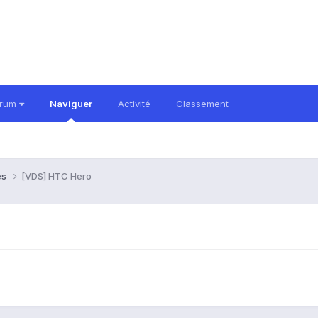
orum
Naviguer
Activité
Classement
es
[VDS] HTC Hero