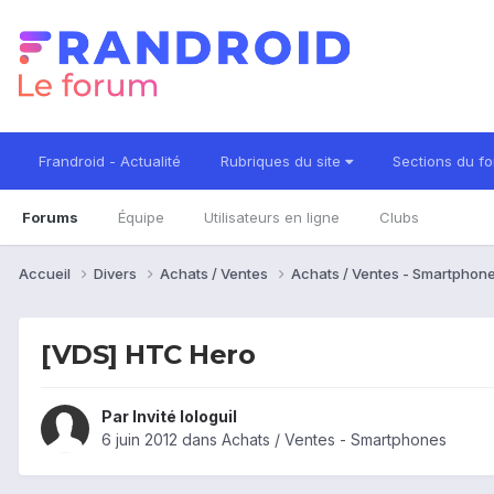
Frandroid - Actualité
Rubriques du site
Sections du f
Forums
Équipe
Utilisateurs en ligne
Clubs
Accueil
Divers
Achats / Ventes
Achats / Ventes - Smartphon
[VDS] HTC Hero
Par Invité lologuil
6 juin 2012
dans
Achats / Ventes - Smartphones