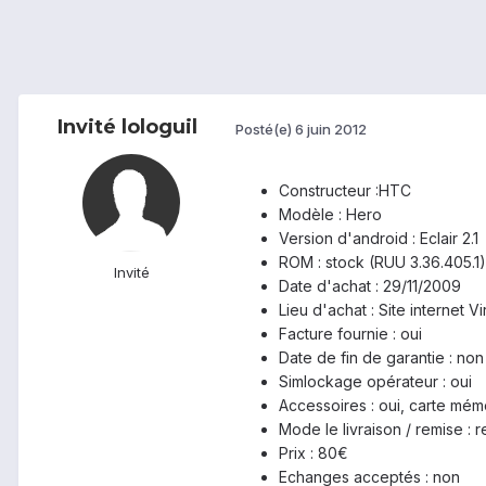
Invité lologuil
Posté(e)
6 juin 2012
Constructeur :HTC
Modèle : Hero
Version d'android : Eclair 2.1
ROM : stock (RUU 3.36.405.1)
Invité
Date d'achat : 29/11/2009
Lieu d'achat : Site internet V
Facture fournie : oui
Date de fin de garantie : non
Simlockage opérateur : oui
Accessoires : oui, carte mém
Mode le livraison / remise :
Prix : 80€
Echanges acceptés : non