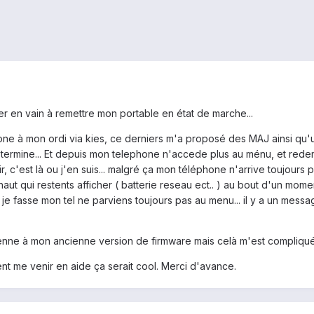
r en vain à remettre mon portable en état de marche...
ne à mon ordi via kies, ce derniers m'a proposé des MAJ ainsi qu'u
 termine... Et depuis mon telephone n'accede plus au ménu, et redemar
lir, c'est là ou j'en suis... malgré ça mon téléphone n'arrive toujour
u haut qui restents afficher ( batterie reseau ect.. ) au bout d'un mo
 je fasse mon tel ne parviens toujours pas au menu... il y a un messag
evienne à mon ancienne version de firmware mais celà m'est compliqu
nt me venir en aide ça serait cool. Merci d'avance.