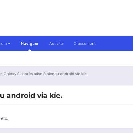
orum
Naviguer
Activité
Classement
g Galaxy SII après mise à niveau android via kie.
u android via kie.
 etc.