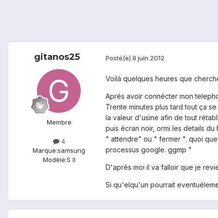
gitanos25
Posté(e)
8 juin 2012
Voilà quelques heures que cherche
Aprés avoir connécter mon telepho
Trente minutes plus tard tout ça se
la valeur d'usine afin de tout rétab
Membre
puis écran noir, ormi les details d
" attendre" ou " fermer ". quoi que
4
processus google. ggmp "
Marque:
samsung
Modèle:
S II
D'après moi il va falloir que je r
Si qu'elqu'un pourrait eventuéleme