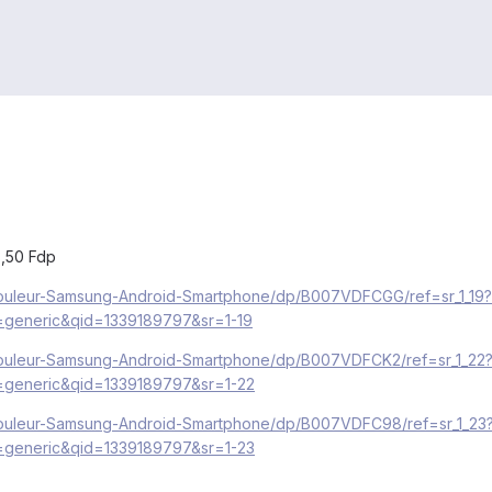
3,50 Fdp
couleur-Samsung-Android-Smartphone/dp/B007VDFCGG/ref=sr_1_19?
neric&qid=1339189797&sr=1-19
couleur-Samsung-Android-Smartphone/dp/B007VDFCK2/ref=sr_1_22
eneric&qid=1339189797&sr=1-22
couleur-Samsung-Android-Smartphone/dp/B007VDFC98/ref=sr_1_23
eneric&qid=1339189797&sr=1-23