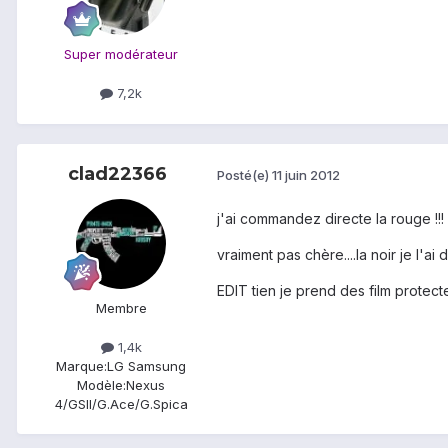
Super modérateur
7,2k
clad22366
Posté(e)
11 juin 2012
j'ai commandez directe la rouge !!
vraiment pas chère....la noir je l'a
EDIT tien je prend des film protect
Membre
1,4k
Marque:
LG Samsung
Modèle:
Nexus
4/GSII/G.Ace/G.Spica