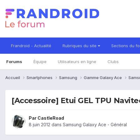
Frandroid - Actualité
Rubriques du site
Sections du f
Forums
Équipe
Utilisateurs en ligne
Clubs
Accueil
Smartphones
Samsung
Gamme Galaxy Ace
Sams
[Accessoire] Etui GEL TPU Navite
Par
CastleRoad
8 juin 2012
dans
Samsung Galaxy Ace - Général