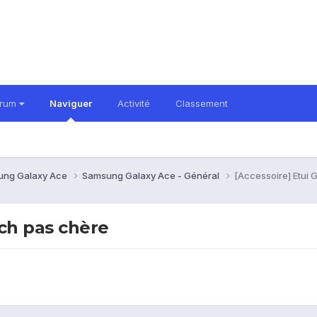
orum
Naviguer
Activité
Classement
ung Galaxy Ace
Samsung Galaxy Ace - Général
[Accessoire] Etui 
ch pas chère