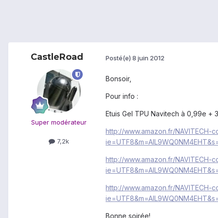
CastleRoad
Posté(e)
8 juin 2012
Bonsoir,
Pour info :
Etuis Gel TPU Navitech à 0,99e + 
Super modérateur
http://www.amazon.fr/NAVITECH-
7,2k
ie=UTF8&m=AIL9WQ0NM4EHT&s=ge
http://www.amazon.fr/NAVITECH-
ie=UTF8&m=AIL9WQ0NM4EHT&s=g
http://www.amazon.fr/NAVITECH-
ie=UTF8&m=AIL9WQ0NM4EHT&s=g
Bonne soirée!