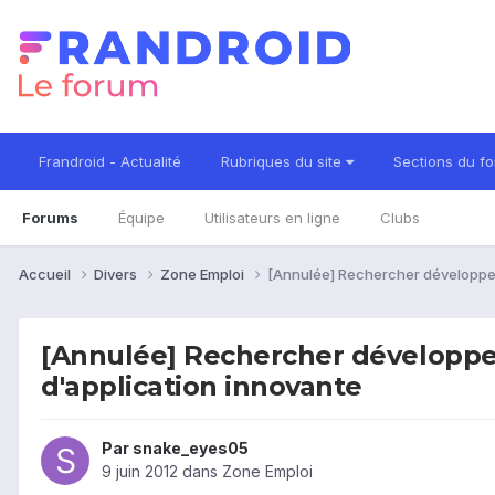
Frandroid - Actualité
Rubriques du site
Sections du f
Forums
Équipe
Utilisateurs en ligne
Clubs
Accueil
Divers
Zone Emploi
[Annulée] Rechercher développeu
[Annulée] Rechercher développeu
d'application innovante
Par
snake_eyes05
9 juin 2012
dans
Zone Emploi