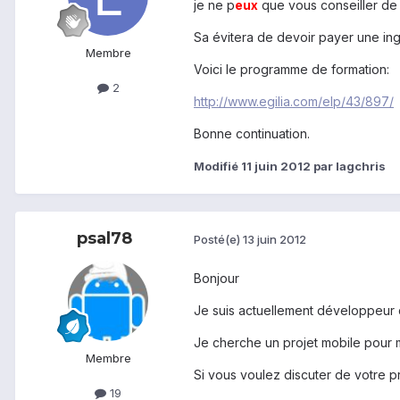
je ne p
eux
que vous conseiller de 
Sa évitera de devoir payer une ingé
Membre
Voici le programme de formation:
2
http://www.egilia.com/elp/43/897/
Bonne continuation.
Modifié
11 juin 2012
par lagchris
psal78
Posté(e)
13 juin 2012
Bonjour
Je suis actuellement développeur d
Je cherche un projet mobile pour m
Membre
Si vous voulez discuter de votre pr
19