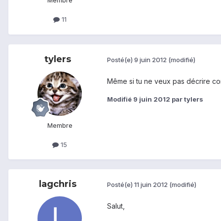
Membre
11
tylers
Posté(e)
9 juin 2012
(modifié)
Même si tu ne veux pas décrire com
Modifié
9 juin 2012
par tylers
Membre
15
lagchris
Posté(e)
11 juin 2012
(modifié)
Salut,