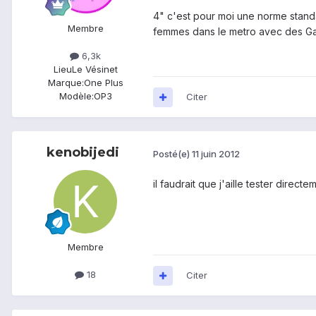
4" c'est pour moi une norme standar
Membre
femmes dans le metro avec des Gala
6,3k
Lieu
Le Vésinet
Marque:
One Plus
Modèle:
OP3
Citer
kenobijedi
Posté(e)
11 juin 2012
il faudrait que j'aille tester direc
Membre
18
Citer