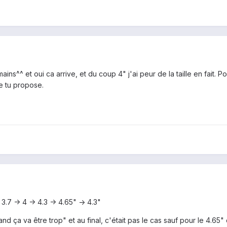
ts mains^^ et oui ca arrive, et du coup 4" j'ai peur de la taille en fait.
ue tu propose.
3.7 -> 4 -> 4.3 -> 4.65" -> 4.3"
and ça va être trop" et au final, c'était pas le cas sauf pour le 4.65