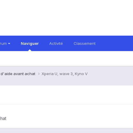
orum
Naviguer
Activité
Classement
 d'aide avant achat
Xperia U, wave 3, Kyno V
hat