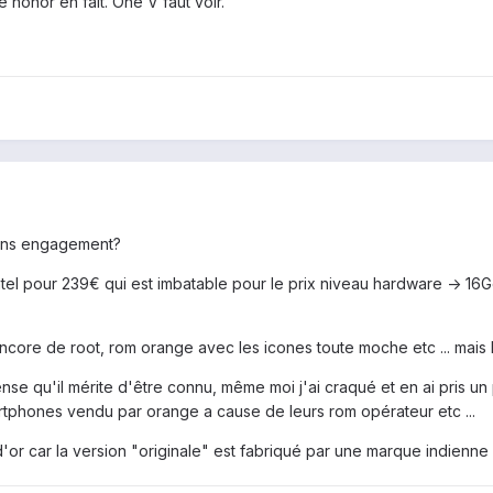
e honor en fait. One V faut voir.
sans engagement?
Intel pour 239€ qui est imbatable pour le prix niveau hardware -> 
encore de root, rom orange avec les icones toute moche etc ... mais bo
se qu'il mérite d'être connu, même moi j'ai craqué et en ai pris un 
rtphones vendu par orange a cause de leurs rom opérateur etc ...
d'or car la version "originale" est fabriqué par une marque indienn