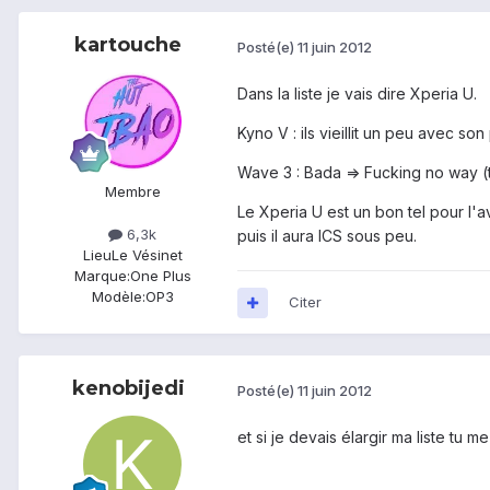
kartouche
Posté(e)
11 juin 2012
Dans la liste je vais dire Xperia U.
Kyno V : ils vieillit un peu avec so
Wave 3 : Bada => Fucking no way (t
Membre
Le Xperia U est un bon tel pour l'
6,3k
puis il aura ICS sous peu.
Lieu
Le Vésinet
Marque:
One Plus
Modèle:
OP3
Citer
kenobijedi
Posté(e)
11 juin 2012
et si je devais élargir ma liste t