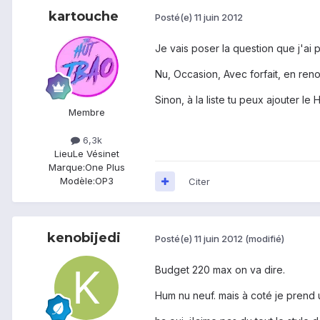
kartouche
Posté(e)
11 juin 2012
Je vais poser la question que j'ai
Nu, Occasion, Avec forfait, en ren
Sinon, à la liste tu peux ajouter 
Membre
6,3k
Lieu
Le Vésinet
Marque:
One Plus
Modèle:
OP3
Citer
kenobijedi
Posté(e)
11 juin 2012
(modifié)
Budget 220 max on va dire.
Hum nu neuf. mais à coté je prend u