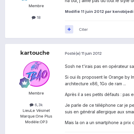
ha oui, j'aime pas du tout le style d
Membre
Modifié
11 juin 2012
par kenobijedi
18
Citer
kartouche
Posté(e)
11 juin 2012
Sosh ne t'irais pas en opérateur 
Si oui ils proposent le Orange by 
architecture x86, 1Go de ram ...
Membre
Après il a ses petits défauts : pas 
6,3k
Je parle de ce téléphone car je pen
Lieu
Le Vésinet
suis en général allergique aux sma
Marque:
One Plus
Modèle:
OP3
Mais la on a un smartphone a prix 