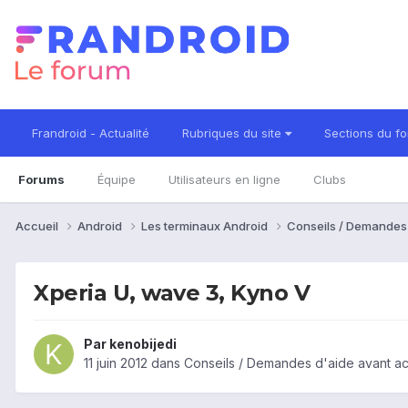
Frandroid - Actualité
Rubriques du site
Sections du f
Forums
Équipe
Utilisateurs en ligne
Clubs
Accueil
Android
Les terminaux Android
Conseils / Demandes
Xperia U, wave 3, Kyno V
Par
kenobijedi
11 juin 2012
dans
Conseils / Demandes d'aide avant ac