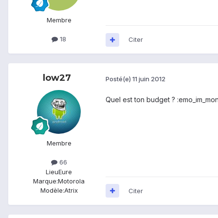
Membre
18
Citer
low27
Posté(e)
11 juin 2012
Quel est ton budget ? :emo_im_mo
Membre
66
Lieu
Eure
Marque:
Motorola
Modèle:
Atrix
Citer