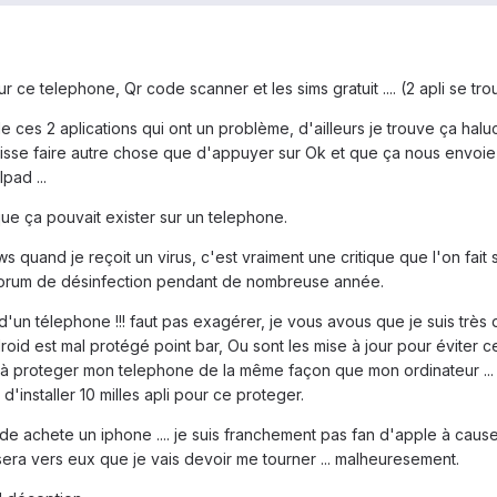
sur ce telephone, Qr code scanner et les sims gratuit .... (2 apli se 
ces 2 aplications qui ont un problème, d'ailleurs je trouve ça haluc
uisse faire autre chose que d'appuyer sur Ok et que ça nous envoie
pad ...
e ça pouvait exister sur un telephone.
s quand je reçoit un virus, c'est vraiment une critique que l'on fai
un forum de désinfection pendant de nombreuse année.
git d'un télephone !!! faut pas exagérer, je vous avous que je suis t
roid est mal protégé point bar, Ou sont les mise à jour pour éviter c
 à proteger mon telephone de la même façon que mon ordinateur ... ç
'installer 10 milles apli pour ce proteger.
 achete un iphone .... je suis franchement pas fan d'apple à cause 
era vers eux que je vais devoir me tourner ... malheuresement.