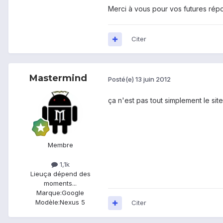
Merci à vous pour vos futures rép
Citer
Mastermind
Posté(e)
13 juin 2012
ça n'est pas tout simplement le sit
Membre
1,1k
Lieu
ça dépend des
moments...
Marque:
Google
Modèle:
Nexus 5
Citer