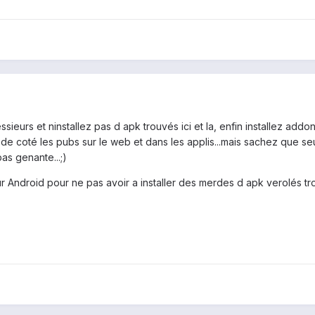
eurs et ninstallez pas d apk trouvés ici et la, enfin installez addon 
e de coté les pubs sur le web et dans les applis...mais sachez que seu
as genante...;)
ur Android pour ne pas avoir a installer des merdes d apk verolés tro