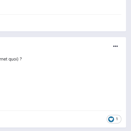
rnet quoi) ?
1