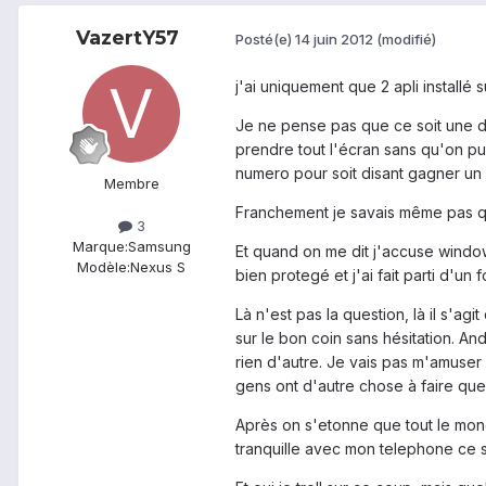
VazertY57
Posté(e)
14 juin 2012
(modifié)
j'ai uniquement que 2 apli installé 
Je ne pense pas que ce soit une de 
prendre tout l'écran sans qu'on p
numero pour soit disant gagner un I
Membre
Franchement je savais même pas qu
3
Marque:
Samsung
Et quand on me dit j'accuse window
Modèle:
Nexus S
bien protegé et j'ai fait parti d'
Là n'est pas la question, là il s'a
sur le bon coin sans hésitation. And
rien d'autre. Je vais pas m'amuser
gens ont d'autre chose à faire que d
Après on s'etonne que tout le monde
tranquille avec mon telephone ce s