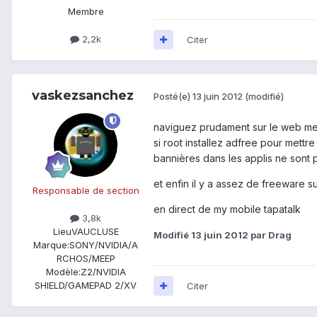
Membre
2,2k
Citer
vaskezsanchez
Posté(e)
13 juin 2012
(modifié)
naviguez prudament sur le web messi
si root installez adfree pour mettr
bannières dans les applis ne sont p
et enfin il y a assez de freeware s
Responsable de section
en direct de my mobile tapatalk
3,8k
Lieu
VAUCLUSE
Modifié
13 juin 2012
par Drag
Marque:
SONY/NVIDIA/A
RCHOS/MEEP
Modèle:
Z2/NVIDIA
SHIELD/GAMEPAD 2/XV
Citer