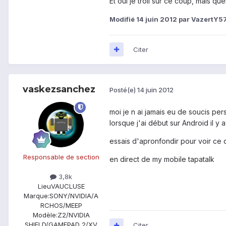
Et oui je troll sur ce coup, mais que
Modifié
14 juin 2012
par VazertY5
Citer
vaskezsanchez
Posté(e)
14 juin 2012
moi je n ai jamais eu de soucis pe
lorsque j'ai début sur Android il y 
essais d'apronfondir pour voir ce q
Responsable de section
en direct de my mobile tapatalk
3,8k
Lieu
VAUCLUSE
Marque:
SONY/NVIDIA/A
RCHOS/MEEP
Modèle:
Z2/NVIDIA
SHIELD/GAMEPAD 2/XV
Citer