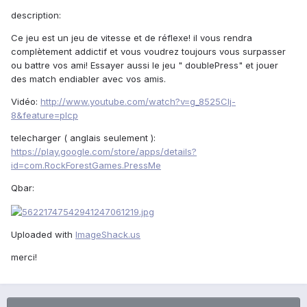
description:
Ce jeu est un jeu de vitesse et de réflexe! il vous rendra
complètement addictif et vous voudrez toujours vous surpasser
ou battre vos ami! Essayer aussi le jeu " doublePress" et jouer
des match endiabler avec vos amis.
Vidéo:
http://www.youtube.com/watch?v=g_8525Clj-
8&feature=plcp
telecharger ( anglais seulement ):
https://play.google.com/store/apps/details?
id=com.RockForestGames.PressMe
Qbar:
Uploaded with
ImageShack.us
merci!