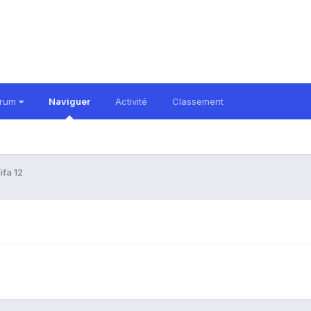
orum
Naviguer
Activité
Classement
ifa 12