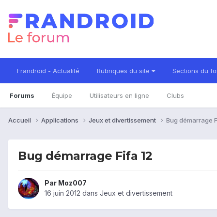
Frandroid - Actualité
Rubriques du site
Sections du f
Forums
Équipe
Utilisateurs en ligne
Clubs
Accueil
Applications
Jeux et divertissement
Bug démarrage F
Bug démarrage Fifa 12
Par
Moz007
16 juin 2012
dans
Jeux et divertissement