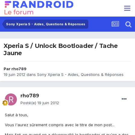
Sony Xperia S - Aides, Questions & Réponses
Xperia S / Unlock Bootloader / Tache
Jaune
Par
rho789
19 juin 2012
dans
Sony Xperia S - Aides, Questions & Réponses
rho789
Posté(e)
19 juin 2012
Salut à tous,
Vous l'aurez sûrement compris avec le titre de mon post...
Mais fait-on quand on a déverrouillé le bootloader et qu'on a des