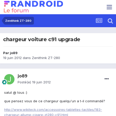
Zenithink ZT-280
chargeur voiture c91 upgrade
Par
jo89
19 juin 2012
dans
Zenithink ZT-280
jo89
Posté(e)
19 juin 2012
salut @ tous :)
que pensez vous de ce chargeur quelqu'un a t-il commandé?
http://www.wikiteck.com/accessoires-tablettes-tactiles/183-
chargeur-allume-cigare-zt280-c91.html