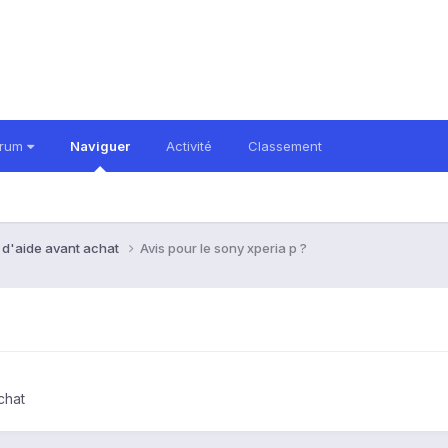
orum
Naviguer
Activité
Classement
 d'aide avant achat
Avis pour le sony xperia p ?
chat