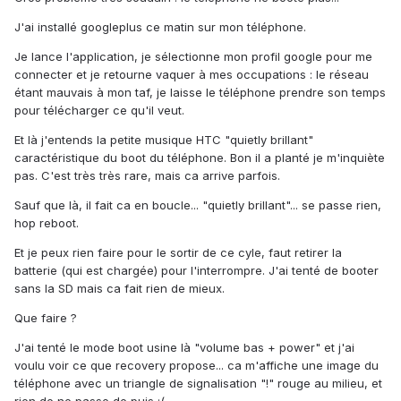
J'ai installé googleplus ce matin sur mon téléphone.
Je lance l'application, je sélectionne mon profil google pour me
connecter et je retourne vaquer à mes occupations : le réseau
étant mauvais à mon taf, je laisse le téléphone prendre son temps
pour télécharger ce qu'il veut.
Et là j'entends la petite musique HTC "quietly brillant"
caractéristique du boot du téléphone. Bon il a planté je m'inquiète
pas. C'est très très rare, mais ca arrive parfois.
Sauf que là, il fait ca en boucle... "quietly brillant"... se passe rien,
hop reboot.
Et je peux rien faire pour le sortir de ce cyle, faut retirer la
batterie (qui est chargée) pour l'interrompre. J'ai tenté de booter
sans la SD mais ca fait rien de mieux.
Que faire ?
J'ai tenté le mode boot usine là "volume bas + power" et j'ai
voulu voir ce que recovery propose... ca m'affiche une image du
téléphone avec un triangle de signalisation "!" rouge au milieu, et