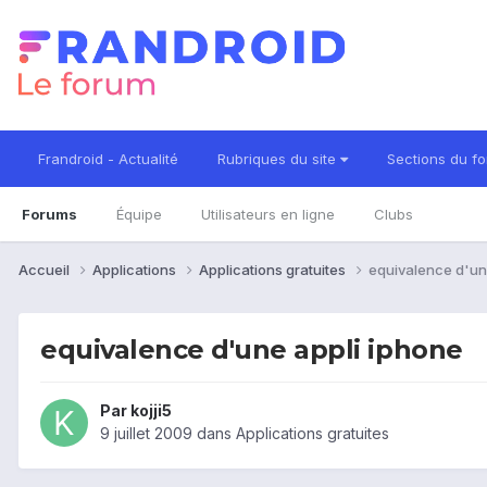
Frandroid - Actualité
Rubriques du site
Sections du f
Forums
Équipe
Utilisateurs en ligne
Clubs
Accueil
Applications
Applications gratuites
equivalence d'un
equivalence d'une appli iphone
Par
kojji5
9 juillet 2009
dans
Applications gratuites