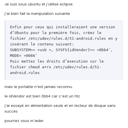
Je suis sous ubuntu et j'utilise eclipse.
j'ai bien fait la manipulation suivante
Enfin pour ceux qui installeraient une version 
d’Ubuntu pour la première fois, créez le 
fichier /etc/udev/rules.d/51-android.rules en y 
insérant le contenu suivant:

SUBSYSTEM== »usb », SYSFS{idVendor}== »0bb4″, 
MODE= »0666″

Puis mettez les droits d’execution sur le 
fichier chmod a+rx /etc/udev/rules.d/51-
mais le portable n'est jamais reconnu.
le idVendor est bien 0bb4 car c'est un htc
j'ai essayé en alimentation seule et en lecteur de disque sans
succès
pourriez vous m'aider