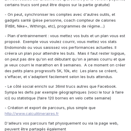
certains trucs sont peut être dispos sur la partie gratuite)
- On peut, synchroniser les comptes avec d'autres outils, et
gadgets santé (pèse personne, coach compteur de calories
(FitBit, Nike+, Withings, etc), programmes de régime....)
- Plan d'entrainnement : vous mettez vos buts et un plan vous est
proposé. Exemple vous voulez courrir, vous mettez vos stats
Endomondo ou vous saisissez vos performances actuelles. Il
créera un plan pour atteindre les buts. Mais il faut rester logique,
on peut pas dire qu'on est débutant qu'on a jamais courru et que
je veux courri le marathon en 8 semaines. A ce moment on créer
des petits plans progressifs 5K, 10k, etc Les plans se créent,
s'effacer, et s'adaptent facilement selon les buts attendus.
- Le côté social enrichi sur 36mil trucs autres que Facebook.
Sympa les defis par exemple géographiques (voici le tour à faire
ici) ou statistique (faire 120 bornes en velo cette semaine)
- Création et export de parcours, plus simple que
http://www.calculitineraires.fr
D'ailleurs vos parcours fait physiquement ou via la page web,
peuvent être partagés également