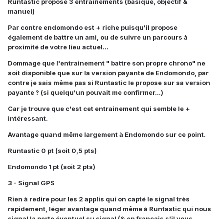
Runtastic propose 3 entrainements (basique, objectif &
manuel)
Par contre endomondo est + riche puisqu'il propose
également de battre un ami, ou de suivre un parcours à
proximité de votre lieu actuel...
Dommage que l'entrainement " battre son propre chrono" ne
soit disponible que sur la version payante de Endomondo, par
contre je sais même pas si Runtastic le propose sur sa version
payante ? (si quelqu'un pouvait me confirmer...)
Car je trouve que c'est cet entrainement qui semble le +
intéressant.
Avantage quand même largement à Endomondo sur ce point.
Runtastic 0 pt (soit 0,5 pts)
Endomondo 1 pt (soit 2 pts)
3 - Signal GPS
Rien à redire pour les 2 applis qui on capté le signal très
rapidement, léger avantage quand même à Runtastic qui nous
signal la perte éventuel su signal (& en francais s'il vous