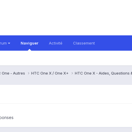
orum
Naviguer
Activité
Classement
 One - Autres
HTC One X / One X+
HTC One X - Aides, Questions
éponses