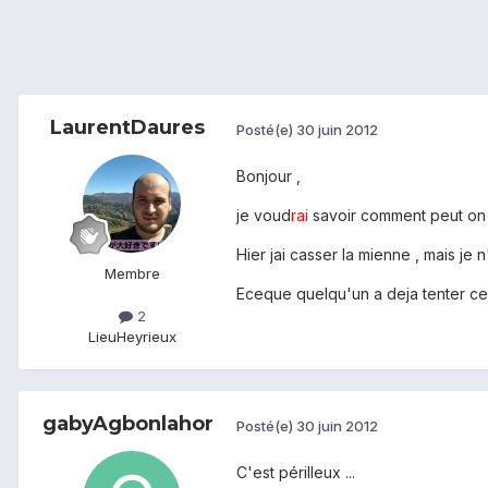
LaurentDaures
Posté(e)
30 juin 2012
Bonjour ,
je voud
rai
savoir comment peut on 
Hier jai casser la mienne , mais je
Membre
Eceque quelqu'un a deja tenter cela
2
Lieu
Heyrieux
gabyAgbonlahor
Posté(e)
30 juin 2012
C'est périlleux ...