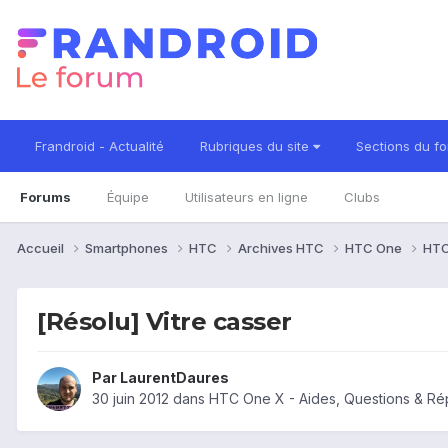
Frandroid - Actualité
Rubriques du site
Sections du f
Forums
Équipe
Utilisateurs en ligne
Clubs
Accueil
Smartphones
HTC
Archives HTC
HTC One
HTC
[Résolu] Vitre casser
Par
LaurentDaures
30 juin 2012
dans
HTC One X - Aides, Questions & R