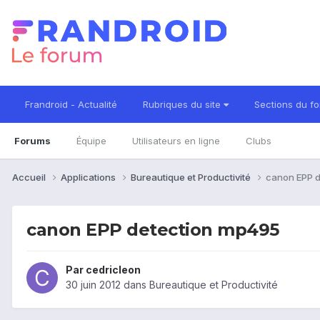
Frandroid - Actualité
Rubriques du site
Sections du f
Forums
Équipe
Utilisateurs en ligne
Clubs
Accueil
Applications
Bureautique et Productivité
canon EPP 
canon EPP detection mp495
Par
cedricleon
30 juin 2012
dans
Bureautique et Productivité