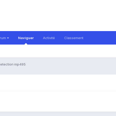
orum
Naviguer
Activité
Classement
detection mp495