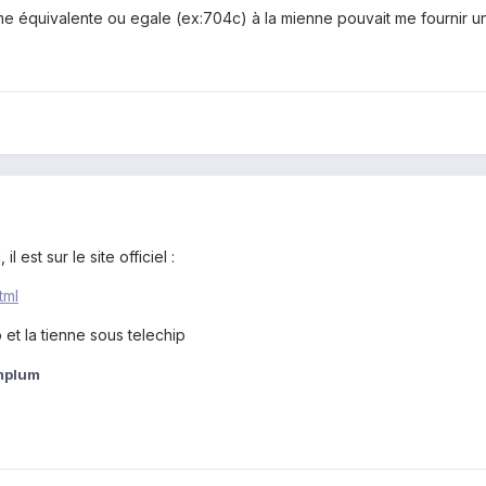
e équivalente ou egale (ex:704c) à la mienne pouvait me fournir un
l est sur le site officiel :
tml
et la tienne sous telechip
mplum