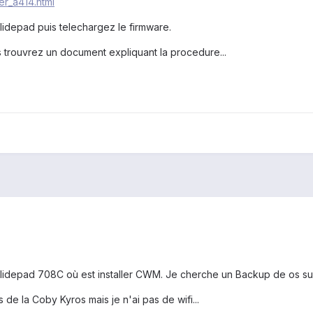
er_a414.html
lidepad puis telechargez le firmware.
 trouvrez un document expliquant la procedure...
depad 708C où est installer CWM. Je cherche un Backup de os suit
de la Coby Kyros mais je n'ai pas de wifi...