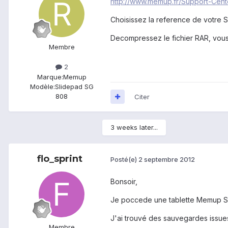
http://www.memup.fr/Support-Cent
Choisissez la reference de votre S
Decompressez le fichier RAR, vous
Membre
2
Marque:
Memup
Modèle:
Slidepad SG
808
Citer
3 weeks later...
flo_sprint
Posté(e)
2 septembre 2012
Bonsoir,
Je poccede une tablette Memup Sli
J'ai trouvé des sauvegardes issues 
Membre