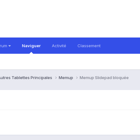
orum
Naviguer
Activité
Classement
utres Tablettes Principales
Memup
Memup Slidepad bloquée