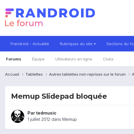
Frandroid - Actualité
Rubriques du site
Sections du f
Forums
Équipe
Utilisateurs en ligne
Clubs
Accueil
Tablettes
Autres tablettes non reprises sur le forum
A
Memup Slidepad bloquée
Par
tedmusic
1 juillet 2012
dans
Memup