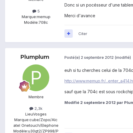
Donc si un pocésseur d'une tablem
5
Merci d'avance
Marque:
memup
Modèle:
708c
Citer
Plumplum
Posté(e)
2 septembre 2012
(modifié)
euh si tu cherches celui de la 704c, i
http://www.memup.fr/...enter_a414.h
sauf que la 704c est sous rockchip 
Membre
Modifié
2 septembre 2012
par Plu
2,3k
Lieu
Vosges
Marque:
cube/Zopo/Alc
atel Onetouch/Elephone
Modèle:
u30gt2/ZP998/P