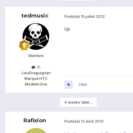
tedmusic
Posté(e)
15 juillet 2012
Up
Membre
31
Lieu
Draguignan
Marque:
HTC
Modèle:
One
Citer
4 weeks later...
Rafixion
Posté(e)
12 août 2012