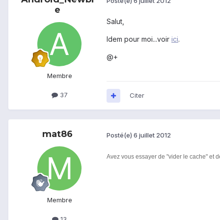
Posté(e)
6 juillet 2012
e
Salut,
Idem pour moi...voir
ici
.
@+
Membre
37
Citer
mat86
Posté(e)
6 juillet 2012
Avez vous essayer de "vider le cache" et 
Membre
13