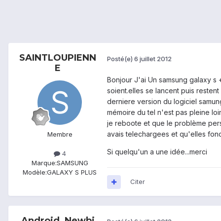
SAINTLOUPIENN
Posté(e)
6 juillet 2012
E
Bonjour J'ai Un samsung galaxy s + 
soient.elles se lancent puis resten
derniere version du logiciel samung
mémoire du tel n'est pas pleine loin
je reboote et que le problème persi
avais telechargees et qu'elles fonc
Membre
Si quelqu'un a une idée...merci
4
Marque:
SAMSUNG
Modèle:
GALAXY S PLUS
Citer
Android_Newbi