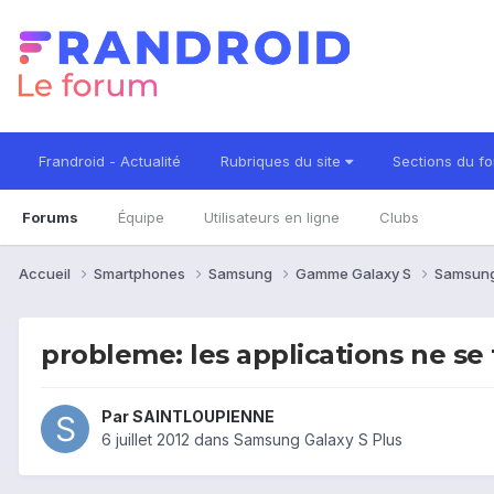
Frandroid - Actualité
Rubriques du site
Sections du f
Forums
Équipe
Utilisateurs en ligne
Clubs
Accueil
Smartphones
Samsung
Gamme Galaxy S
Samsung
probleme: les applications ne se
Par
SAINTLOUPIENNE
6 juillet 2012
dans
Samsung Galaxy S Plus