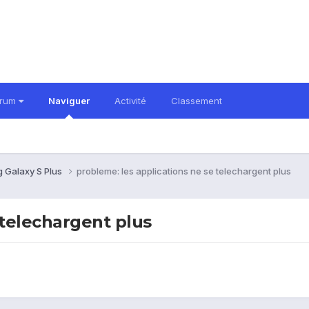
orum
Naviguer
Activité
Classement
 Galaxy S Plus
probleme: les applications ne se telechargent plus
 telechargent plus