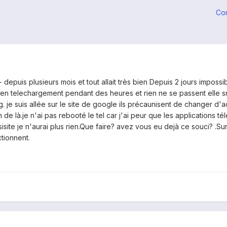
Co
depuis plusieurs mois et tout allait très bien Depuis 2 jours impossi
t en telechargement pendant des heures et rien ne se passent elle sn
. je suis allée sur le site de google ils précaunisent de changer d'a
 de là.je n'ai pas rebooté le tel car j'ai peur que les applications t
site je n'aurai plus rien.Que faire? avez vous eu dejà ce souci? .Su
tionnent.