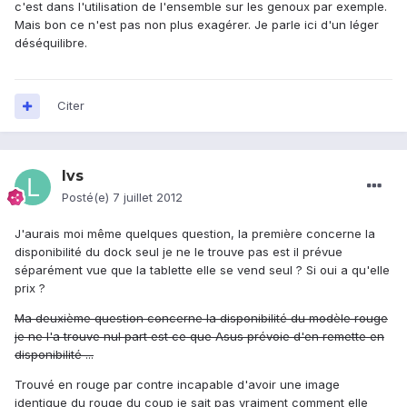
c'est dans l'utilisation de l'ensemble sur les genoux par exemple.
Mais bon ce n'est pas non plus exagérer. Je parle ici d'un léger
déséquilibre.
Citer
lvs
Posté(e)
7 juillet 2012
J'aurais moi même quelques question, la première concerne la
disponibilité du dock seul je ne le trouve pas est il prévue
séparément vue que la tablette elle se vend seul ? Si oui a qu'elle
prix ?
Ma deuxième question concerne la disponibilité du modèle rouge
je ne l'a trouve nul part est ce que Asus prévoie d'en remette en
disponibilité ...
Trouvé en rouge par contre incapable d'avoir une image
identique du rouge du coup je sait pas vraiment comment elle