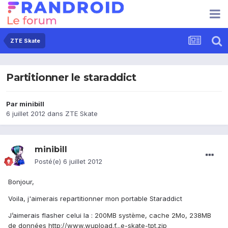
ZTE Skate
Partitionner le staraddict
Par
minibill
6 juillet 2012
dans
ZTE Skate
minibill
Posté(e)
6 juillet 2012
Bonjour,
Voila, j'aimerais repartitionner mon portable Staraddict
J’aimerais flasher celui la :
200MB système, cache 2Mo, 238MB
de données
http://www.wupload.f...e-skate-tpt.zip