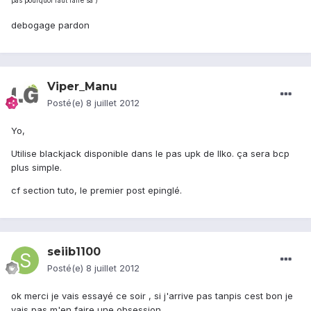
pas pourquoi faut faire sa )
debogage pardon
Viper_Manu
Posté(e)
8 juillet 2012
Yo,
Utilise blackjack disponible dans le pas upk de llko. ça sera bcp
plus simple.
cf section tuto, le premier post epinglé.
seiib1100
Posté(e)
8 juillet 2012
ok merci je vais essayé ce soir , si j'arrive pas tanpis cest bon je
vais pas m'en faire une obsession