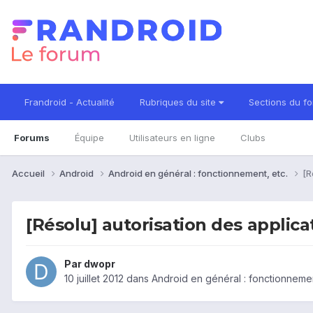
Frandroid - Actualité
Rubriques du site
Sections du f
Forums
Équipe
Utilisateurs en ligne
Clubs
Accueil
Android
Android en général : fonctionnement, etc.
[R
[Résolu] autorisation des applica
Par
dwopr
10 juillet 2012
dans
Android en général : fonctionnemen