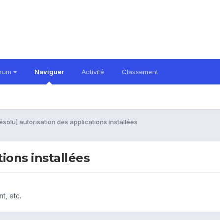
orum
Naviguer
Activité
Classement
ésolu] autorisation des applications installées
tions installées
t, etc.