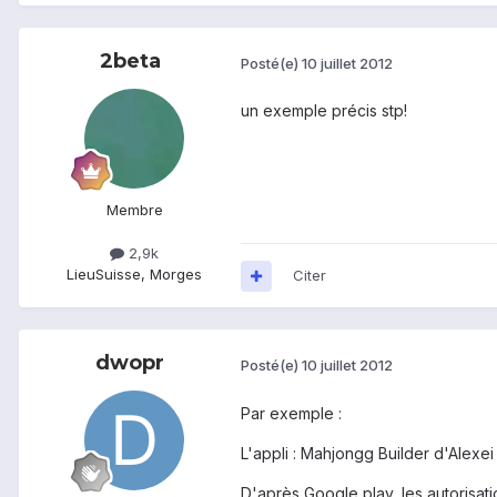
2beta
Posté(e)
10 juillet 2012
un exemple précis stp!
Membre
2,9k
Lieu
Suisse, Morges
Citer
dwopr
Posté(e)
10 juillet 2012
Par exemple :
L'appli : Mahjongg Builder d'Alexei
D'après Google play, les autorisat