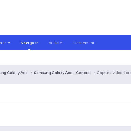
orum
Naviguer
Activité
Classement
ung Galaxy Ace
Samsung Galaxy Ace - Général
Capture vidéo écr