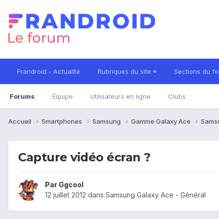
Frandroid - Actualité
Rubriques du site
Sections du f
Forums
Équipe
Utilisateurs en ligne
Clubs
Accueil
Smartphones
Samsung
Gamme Galaxy Ace
Sams
Capture vidéo écran ?
Par
Ggcool
12 juillet 2012
dans
Samsung Galaxy Ace - Général