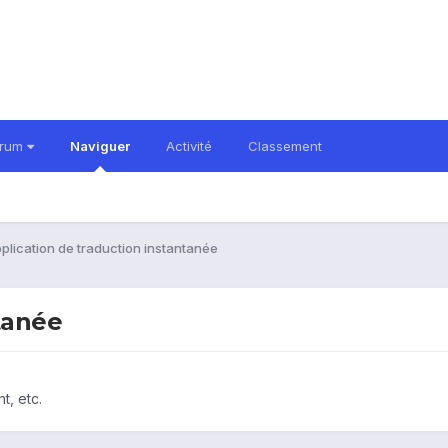
orum
Naviguer
Activité
Classement
plication de traduction instantanée
tanée
t, etc.