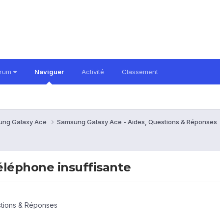
orum
Naviguer
Activité
Classement
ung Galaxy Ace
Samsung Galaxy Ace - Aides, Questions & Réponses
éléphone insuffisante
stions & Réponses