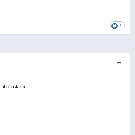
1
t réinstaller.