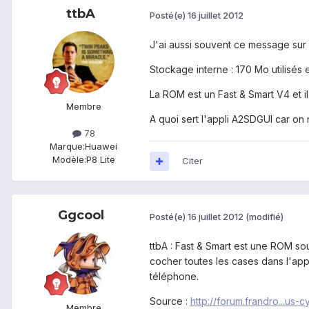
ttbA
Posté(e)
16 juillet 2012
J'ai aussi souvent ce message sur
Stockage interne : 170 Mo utilisés et
La ROM est un Fast & Smart V4 et il
Membre
A quoi sert l'appli A2SDGUI car on n
78
Marque:
Huawei
Modèle:
P8 Lite
Citer
Ggcool
Posté(e)
16 juillet 2012
(modifié)
ttbA : Fast & Smart est une ROM sou
cocher toutes les cases dans l'app
téléphone.
Source :
http://forum.frandro...us
Membre