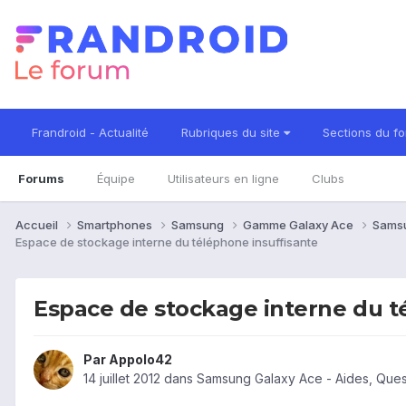
Frandroid - Actualité
Rubriques du site
Sections du f
Forums
Équipe
Utilisateurs en ligne
Clubs
Accueil
Smartphones
Samsung
Gamme Galaxy Ace
Sams
Espace de stockage interne du téléphone insuffisante
Espace de stockage interne du t
Par
Appolo42
14 juillet 2012
dans
Samsung Galaxy Ace - Aides, Que