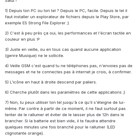
Salut !
1) Depuis ton PC ou ton tel ? Depuis le PC, facile. Depuis le tel il
faut installer un explorateur de fichiers depuis le Play Store, par
exemple ES Strong File Explorer ;)
2) C'est à peu près ça oui, les performances et l'écran tactile en
couleur en plus :P
3) Juste en veille, ou en tous cas quand aucune application
(genre Musique) ne le sollicite.
4) Veille GSM c'est quand tu ne téléphones pas, n'envoies pas de
messages et ne te connectes pas à internet je crois, à confirmer.
5) L'icône en haut à droite descend par paliers.
6) Cherche plutôt dans les paramètres de cette applications ;)
7) Non, tu peux utiliser ton tel jusqu'à ce qu'il s'éteigne de lui-
même. Par contre à partir de ce moment, il ne faut surtout pas
tenter de le rallumer et éviter de le laisser plus de 12h dans le
brancher. Si la batterie est bien vide, il te faudra attendre
quelques minutes une fois branché pour le rallumer (LED
clignotante orange).