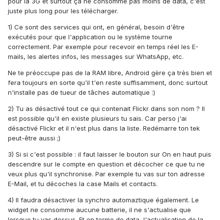
pour la 3G et surtout ça ne consomme pas moins de data, c'est
juste plus long pour les télécharger.
1) Ce sont des services qui ont, en général, besoin d'être
exécutés pour que l'application ou le système tourne
correctement. Par exemple pour recevoir en temps réel les E-
mails, les alertes infos, les messages sur WhatsApp, etc.
Ne te préoccupe pas de la RAM libre, Android gère ça très bien et
fera toujours en sorte qu'il t'en reste suffisamment, donc surtout
n'installe pas de tueur de tâches automatique :)
2) Tu as désactivé tout ce qui contenait Flickr dans son nom ? Il
est possible qu'il en existe plusieurs tu sais. Car perso j'ai
désactivé Flickr et il n'est plus dans la liste. Redémarre ton tek
peut-être aussi ;)
3) Si si c'est possible : il faut laisser le bouton sur On en haut puis
descendre sur le compte en question et décocher ce que tu ne
veux plus qu'il synchronise. Par exemple tu vas sur ton adresse
E-Mail, et tu décoches la case Mails et contacts.
4) Il faudra désactiver la synchro automaztique également. Le
widget ne consomme aucune batterie, il ne s'actualise que
lorsque tu vas dessus. Et en terme de data, l'actualisation de la