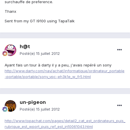
surchauffe de preference.
Thanx
Sent from my GT I9100 using TapaTalk
h@t
Posté(e)
15 juillet 2012
Ayant fais un tour à darty il y a peu, j'avais repéré un sony
http://www.darty.com/nav/achat/informatique/ordinateur_portable
-portable/portable/sony_vpc-eh3k1e_w_fr5.html
un-pigeon
Posté(e)
15 juillet 2012
http://www.topachat.com/pages/detail2_cat_est_ordinateurs_puis_
rubrique_est_wport_puis_ref_est_in10061043.html