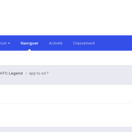
orum
Naviguer
Activité
Classement
HTC Legend
app to sd ?