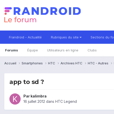
Frandroid - Actualité
Rubriques du site
Sections du f
Forums
Équipe
Utilisateurs en ligne
Clubs
Accueil
Smartphones
HTC
Archives HTC
HTC - Autres
app to sd ?
Par
kalimbra
16 juillet 2012
dans
HTC Legend