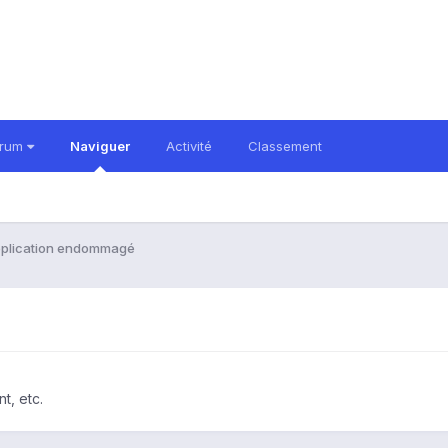
orum
Naviguer
Activité
Classement
plication endommagé
t, etc.