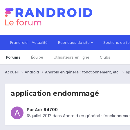
Frandroid - Actualité
Rubriques du site
Sections du f
Forums
Équipe
Utilisateurs en ligne
Clubs
Accueil
Android
Android en général : fonctionnement, etc.
ap
application endommagé
Par
Adri94700
18 juillet 2012
dans
Android en général : fonctionnemen