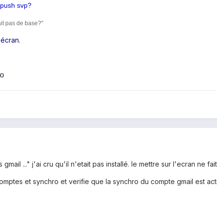
 push svp?
tait pas de base?"
l'écran.
70
gmail ..." j'ai cru qu'il n'etait pas installé. le mettre sur l'ecran ne fai
ptes et synchro et verifie que la synchro du compte gmail est active