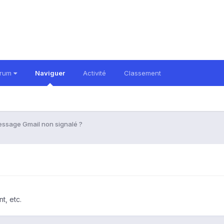
orum
Naviguer
Activité
Classement
ssage Gmail non signalé ?
t, etc.