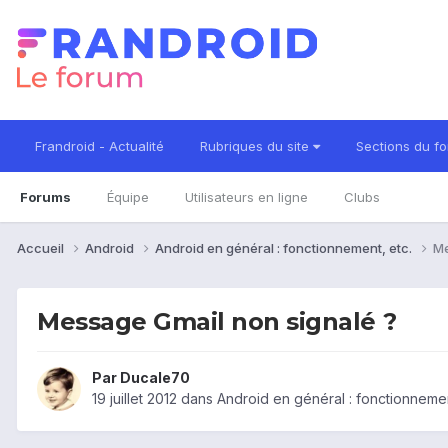
Frandroid - Actualité
Rubriques du site
Sections du f
Forums
Équipe
Utilisateurs en ligne
Clubs
Accueil
Android
Android en général : fonctionnement, etc.
Me
Message Gmail non signalé ?
Par
Ducale70
19 juillet 2012
dans
Android en général : fonctionnemen