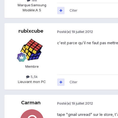
188
Marque:
Samsung
Modèle:
A 5
Citer
rubixcube
Posté(e)
19 juillet 2012
c'est parce qu'il ne faut pas mettr
Membre
5,5k
Lieu
vant mon PC
Citer
Carman
Posté(e)
19 juillet 2012
tape "gmail unread" sur le store, t