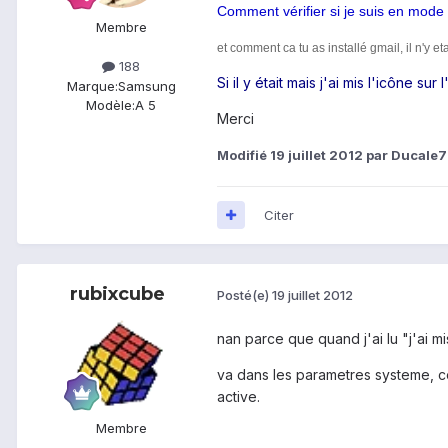
Comment vérifier si je suis en mode
Membre
et comment ca tu as installé gmail, il n'y e
188
Si il y était mais j'ai mis l'icône sur 
Marque:
Samsung
Modèle:
A 5
Merci
Modifié
19 juillet 2012
par Ducale
Citer
rubixcube
Posté(e)
19 juillet 2012
nan parce que quand j'ai lu "j'ai mis 
va dans les parametres systeme, com
active.
Membre