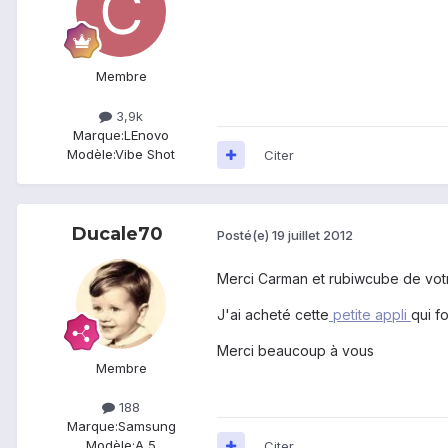
Membre
3,9k
Marque:
LEnovo
Modèle:
Vibe Shot
Citer
Ducale70
Posté(e)
19 juillet 2012
Merci Carman et rubiwcube de vot
J'ai acheté cette
petite appli
qui f
Merci beaucoup à vous
Membre
188
Marque:
Samsung
Modèle:
A 5
Citer