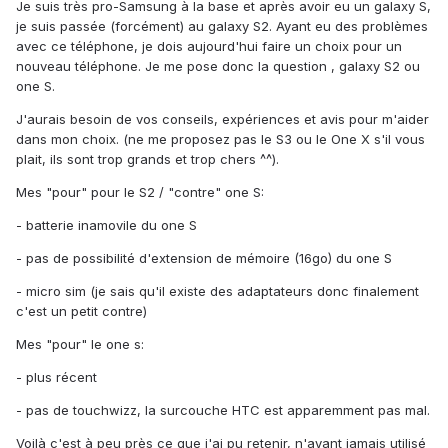
Je suis très pro-Samsung à la base et après avoir eu un galaxy S,
je suis passée (forcément) au galaxy S2. Ayant eu des problèmes
avec ce téléphone, je dois aujourd'hui faire un choix pour un
nouveau téléphone. Je me pose donc la question , galaxy S2 ou
one S.
J'aurais besoin de vos conseils, expériences et avis pour m'aider
dans mon choix. (ne me proposez pas le S3 ou le One X s'il vous
plait, ils sont trop grands et trop chers ^^).
Mes "pour" pour le S2 / "contre" one S:
- batterie inamovile du one S
- pas de possibilité d'extension de mémoire (16go) du one S
- micro sim (je sais qu'il existe des adaptateurs donc finalement
c'est un petit contre)
Mes "pour" le one s:
- plus récent
- pas de touchwizz, la surcouche HTC est apparemment pas mal.
Voilà c'est à peu près ce que j'ai pu retenir, n'ayant jamais utilisé