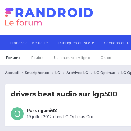
Frandroid - Actualité
Rubriques du site
Sections du f
Forums
Équipe
Utilisateurs en ligne
Clubs
Accueil
Smartphones
LG
Archives LG
LG Optimus
LG O
drivers beat audio sur lgp500
Par
origami68
19 juillet 2012
dans
LG Optimus One