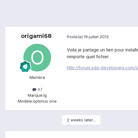
origami68
Posté(e)
19 juillet 2012
Voila je partage un lien pour insta
nimporte quel fichier .
http://forum.xda-developers.com
Membre
47
Marque:
lg
Modèle:
optimus one
2 weeks later...