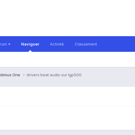
orum
Naviguer
Activité
Classement
ptimus One
drivers beat audio sur lgp500