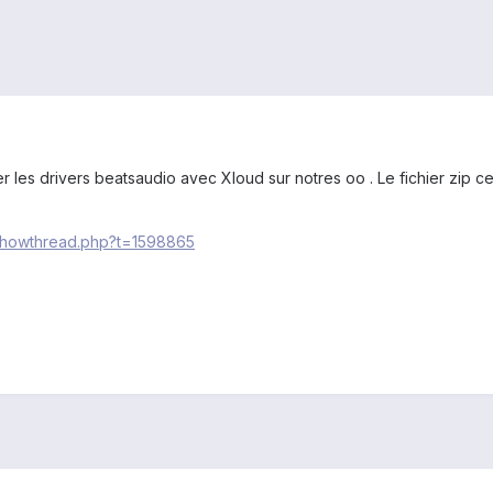
ller les drivers beatsaudio avec Xloud sur notres oo . Le fichier zip 
/showthread.php?t=1598865