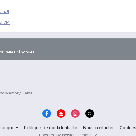
70mUf
zgn2M
nouvelles réponses.
ino Memory Game
Langue
Politique de confidentialité
Nous contacter
Cookie
Powered by Invision Community