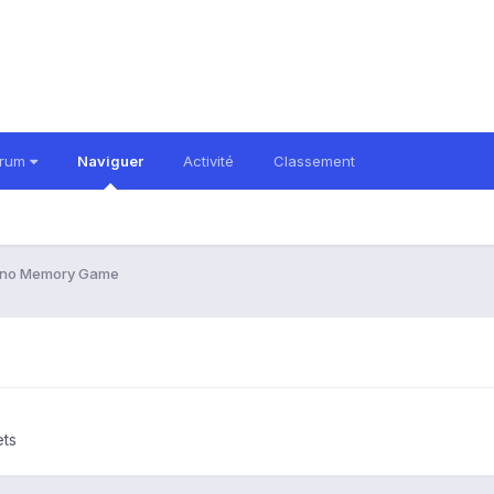
orum
Naviguer
Activité
Classement
ino Memory Game
ets