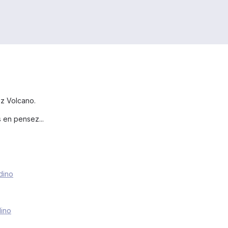
ez Volcano.
 en pensez...
dino
dino