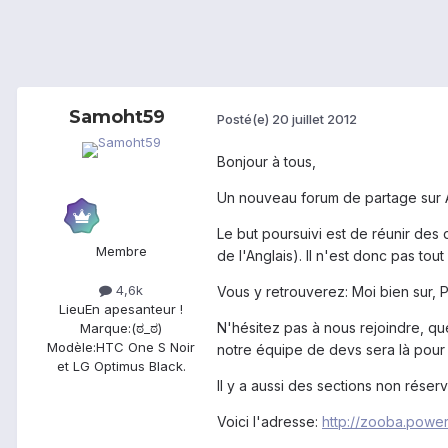
Samoht59
Posté(e)
20 juillet 2012
Bonjour à tous,
Un nouveau forum de partage sur An
Le but poursuivi est de réunir des
Membre
de l'Anglais). Il n'est donc pas tou
4,6k
Vous y retrouverez: Moi bien sur,
Lieu
En apesanteur !
N'hésitez pas à nous rejoindre, q
Marque:
(ಠ_ಠ)
Modèle:
HTC One S Noir
notre équipe de devs sera là pour 
et LG Optimus Black.
Il y a aussi des sections non rése
Voici l'adresse:
http://zooba.power