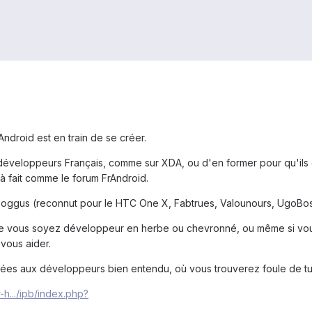
droid est en train de se créer.
 développeurs Français, comme sur XDA, ou d'en former pour qu'ils 
t à fait comme le forum FrAndroid.
 Poggus (reconnut pour le HTC One X, Fabtrues, Valounours, UgoBos
ue vous soyez développeur en herbe ou chevronné, ou même si vous
vous aider.
rvées aux développeurs bien entendu, où vous trouverez foule de tu
-h.../ipb/index.php?