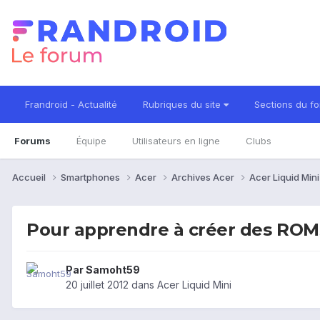
Frandroid - Actualité
Rubriques du site
Sections du f
Forums
Équipe
Utilisateurs en ligne
Clubs
Accueil
Smartphones
Acer
Archives Acer
Acer Liquid Min
Pour apprendre à créer des ROMs
Par
Samoht59
20 juillet 2012
dans
Acer Liquid Mini