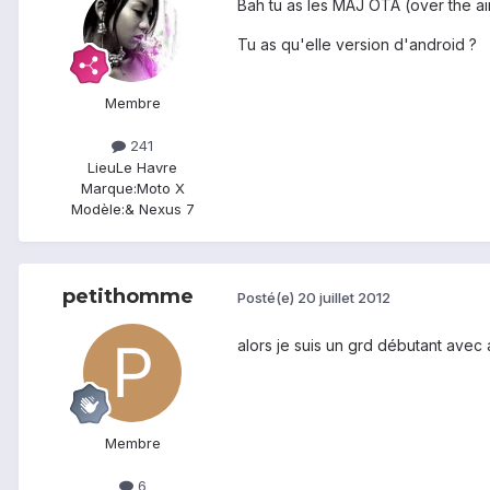
Bah tu as les MAJ OTA (over the air
Tu as qu'elle version d'android ?
Membre
241
Lieu
Le Havre
Marque:
Moto X
Modèle:
& Nexus 7
petithomme
Posté(e)
20 juillet 2012
alors je suis un grd débutant avec a
Membre
6