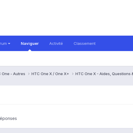
orum
Naviguer
Activité
Classement
 One - Autres
HTC One X / One X+
HTC One X - Aides, Questions
Réponses