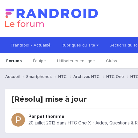
Frandroid - Actualité
Rubriques du site
Sections du f
Forums
Équipe
Utilisateurs en ligne
Clubs
Accueil
Smartphones
HTC
Archives HTC
HTC One
HTC
[Résolu] mise à jour
Par
petithomme
20 juillet 2012
dans
HTC One X - Aides, Questions & 