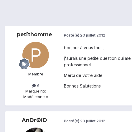
petithomme
Posté(e)
20 juillet 2012
bonjour à vous tous,
j'aurais une petite question qui m
professionnel .....
Membre
Merci de votre aide
6
Bonnes Salutations
Marque:
htc
Modèle:
one x
AnDrØiD
Posté(e)
20 juillet 2012